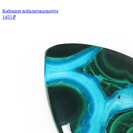
Кабошон кобальтокальцита
1455 ₽