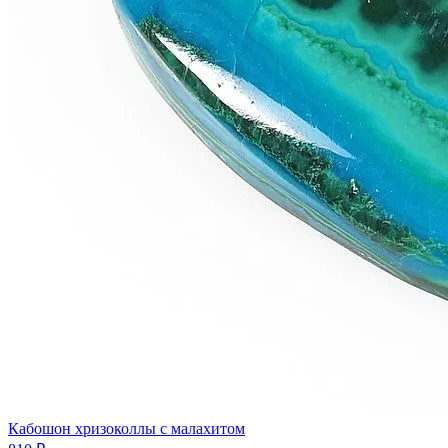
Кабошон хризоколлы с малахитом