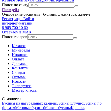
Каталог
Мои заказы
Скидки
Мастер-классы
Поиск по сайту
Палмдейл
Очарование бусинами - бусины, фурнитура, жемчуг
Регистрация
Войти
интернет-магазин
8 965 700 10 60
Отвечаем в MAX
Поиск товаров
Каталог
Минералы
Новинки
Оплата
Доставка
Контакты
Скидки
Отзывы
Новости
Экспертиза
Мастер-классы
Самоцветы
Бусины из натуральных камней
Бусины штучно
Бусины по
формам
Матовые бусины
Мелкие бусины
Крошка,