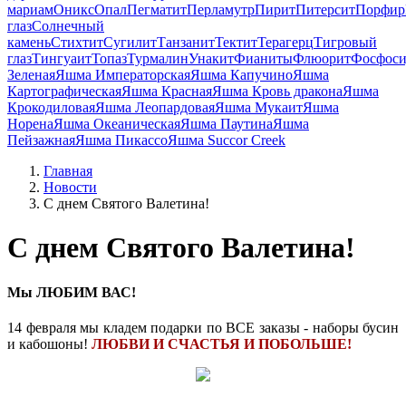
мариам
Оникс
Опал
Пегматит
Перламутр
Пирит
Питерсит
Порфир
глаз
Солнечный
камень
Стихтит
Сугилит
Танзанит
Тектит
Терагерц
Тигровый
глаз
Тингуаит
Топаз
Турмалин
Унакит
Фианиты
Флюорит
Фосфоси
Зеленая
Яшма Императорская
Яшма Капучино
Яшма
Картографическая
Яшма Красная
Яшма Кровь дракона
Яшма
Крокодиловая
Яшма Леопардовая
Яшма Мукаит
Яшма
Норена
Яшма Океаническая
Яшма Паутина
Яшма
Пейзажная
Яшма Пикассо
Яшма Succor Creek
Главная
Новости
С днем Святого Валетина!
С днем Святого Валетина!
Мы ЛЮБИМ ВАС!
14 февраля мы кладем подарки по ВСЕ заказы - наборы бусин
и кабошоны!
ЛЮБВИ И СЧАСТЬЯ И ПОБОЛЬШЕ!