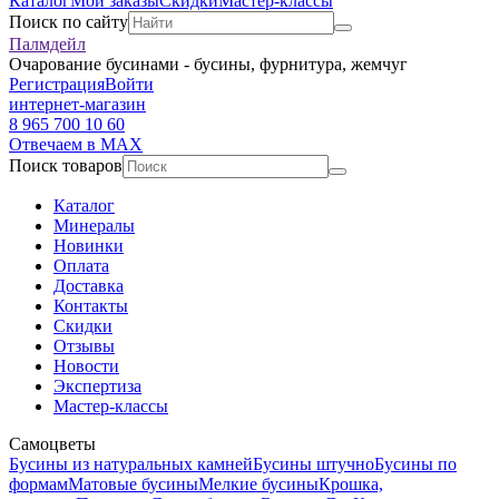
Каталог
Мои заказы
Скидки
Мастер-классы
Поиск по сайту
Палмдейл
Очарование бусинами - бусины, фурнитура, жемчуг
Регистрация
Войти
интернет-магазин
8 965 700 10 60
Отвечаем в MAX
Поиск товаров
Каталог
Минералы
Новинки
Оплата
Доставка
Контакты
Скидки
Отзывы
Новости
Экспертиза
Мастер-классы
Самоцветы
Бусины из натуральных камней
Бусины штучно
Бусины по
формам
Матовые бусины
Мелкие бусины
Крошка,