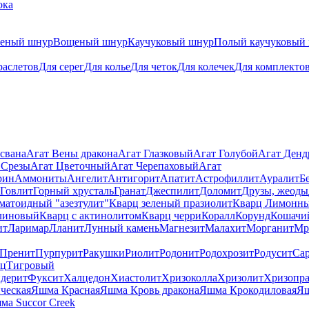
ока
теный шнур
Вощеный шнур
Каучуковый шнур
Полый каучуковый
раслетов
Для серег
Для колье
Для четок
Для колечек
Для комплекто
свана
Агат Вены дракона
Агат Глазковый
Агат Голубой
Агат Ден
 Срезы
Агат Цветочный
Агат Черепаховый
Агат
рин
Аммониты
Ангелит
Антигорит
Апатит
Астрофиллит
Ауралит
Б
Говлит
Горный хрусталь
Гранат
Джеспилит
Доломит
Друзы, жеоды
матоидный "азезтулит"
Кварц зеленый празиолит
Кварц Лимонн
линовый
Кварц с актинолитом
Кварц черри
Коралл
Корунд
Кошачи
ит
Ларимар
Лланит
Лунный камень
Магнезит
Малахит
Морганит
Мр
Пренит
Пурпурит
Ракушки
Риолит
Родонит
Родохрозит
Родусит
Са
рц
Тигровый
дерит
Фуксит
Халцедон
Хиастолит
Хризоколла
Хризолит
Хризопра
ческая
Яшма Красная
Яшма Кровь дракона
Яшма Крокодиловая
Яш
ма Succor Creek