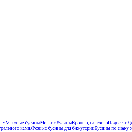
мам
Матовые бусины
Мелкие бусины
Крошка, галтовка
Подвески
Д
урального камня
Резные бусины для бижутерии
Бусины по знаку 