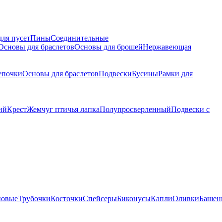
для пусет
Пины
Соединительные
Основы для браслетов
Основы для брошей
Нержавеющая
епочки
Основы для браслетов
Подвески
Бусины
Рамки для
ий
Крест
Жемчуг птичья лапка
Полупросверленный
Подвески с
новые
Трубочки
Косточки
Спейсеры
Биконусы
Капли
Оливки
Башен