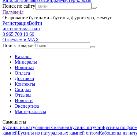
Каталог
Мои заказы
Скидки
Мастер-классы
Поиск по сайту
Палмдейл
Очарование бусинами - бусины, фурнитура, жемчуг
Регистрация
Войти
интернет-магазин
8 965 700 10 60
Отвечаем в MAX
Поиск товаров
Каталог
Минералы
Новинки
Оплата
Доставка
Контакты
Скидки
Отзывы
Новости
Экспертиза
Мастер-классы
Самоцветы
Бусины из натуральных камней
Бусины штучно
Бусины по фор
камней
Бусины из натуральных камней оптом
Кабошоны из нат