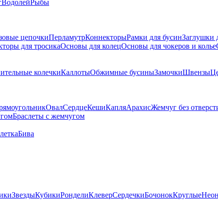
г
Водолей
Рыбы
зовые цепочки
Перламутр
Коннекторы
Рамки для бусин
Заглушки 
кторы для тросика
Основы для колец
Основы для чокеров и колье
ительные колечки
Каллоты
Обжимные бусины
Замочки
Швензы
Ц
рямоугольник
Овал
Сердце
Кеши
Капля
Арахис
Жемчуг без отверст
угом
Браслеты с жемчугом
летка
Бива
ики
Звезды
Кубики
Рондели
Клевер
Сердечки
Бочонок
Круглые
Нео