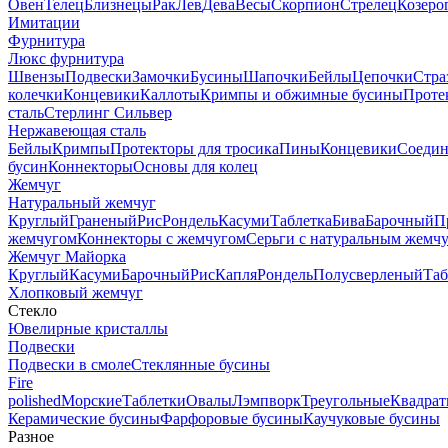
Овен
Телец
Близнецы
Рак
Лев
Дева
Весы
Скорпион
Стрелец
Козеро
Имитации
Фурнитура
Люкс фурнитура
Швензы
Подвески
Замочки
Бусины
Шапочки
Бейлы
Цепочки
Стра
колечки
Концевики
Каллоты
Кримпы и обжимные бусины
Проте
сталь
Стерлинг Сильвер
Нержавеющая сталь
Бейлы
Кримпы
Протекторы для тросика
Пины
Концевики
Соедин
бусин
Коннекторы
Основы для колец
Жемчуг
Натуральный жемчуг
Круглый
Граненый
Рис
Рондель
Касуми
Таблетка
Бива
Барочный
П
жемчугом
Коннекторы с жемчугом
Серьги с натуральным жемч
Жемчуг Майорка
Круглый
Касуми
Барочный
Рис
Капля
Рондель
Полусверленый
Таб
Хлопковый жемчуг
Стекло
Ювелирные кристаллы
Подвески
Подвески в смоле
Стеклянные бусины
Fire
polished
Морские
Таблетки
Овалы
Лэмпворк
Треугольные
Квадрат
Керамические бусины
Фарфоровые бусины
Каучуковые бусины
Разное