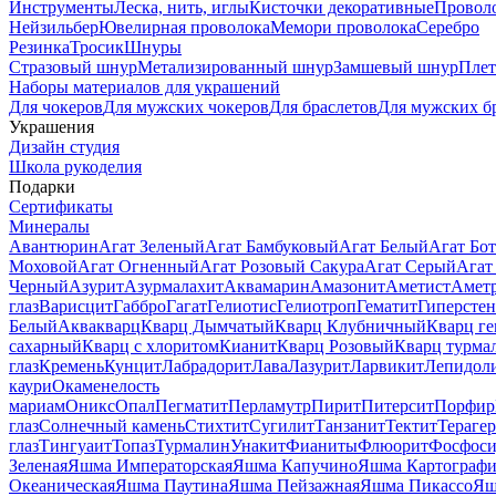
Инструменты
Леска, нить, иглы
Кисточки декоративные
Провол
Нейзильбер
Ювелирная проволока
Мемори проволока
Серебро
Резинка
Тросик
Шнуры
Стразовый шнур
Метализированный шнур
Замшевый шнур
Пле
Наборы материалов для украшений
Для чокеров
Для мужских чокеров
Для браслетов
Для мужских б
Украшения
Дизайн студия
Школа рукоделия
Подарки
Сертификаты
Минералы
Авантюрин
Агат Зеленый
Агат Бамбуковый
Агат Белый
Агат Бот
Моховой
Агат Огненный
Агат Розовый Сакура
Агат Серый
Агат
Черный
Азурит
Азурмалахит
Аквамарин
Амазонит
Аметист
Амет
глаз
Варисцит
Габбро
Гагат
Гелиотис
Гелиотроп
Гематит
Гиперстен
Белый
Аквакварц
Кварц Дымчатый
Кварц Клубничный
Кварц ге
сахарный
Кварц с хлоритом
Кианит
Кварц Розовый
Кварц турма
глаз
Кремень
Кунцит
Лабрадорит
Лава
Лазурит
Ларвикит
Лепидол
каури
Окаменелость
мариам
Оникс
Опал
Пегматит
Перламутр
Пирит
Питерсит
Порфир
глаз
Солнечный камень
Стихтит
Сугилит
Танзанит
Тектит
Тераге
глаз
Тингуаит
Топаз
Турмалин
Унакит
Фианиты
Флюорит
Фосфоси
Зеленая
Яшма Императорская
Яшма Капучино
Яшма Картографи
Океаническая
Яшма Паутина
Яшма Пейзажная
Яшма Пикассо
Яш