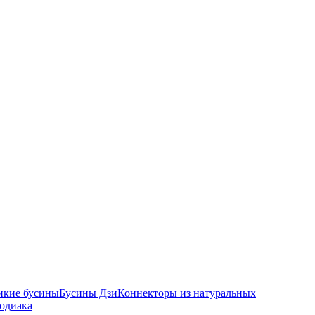
икие бусины
Бусины Дзи
Коннекторы из натуральных
зодиака