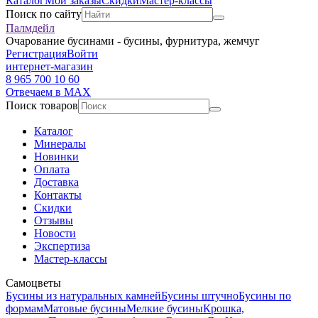
Каталог
Мои заказы
Скидки
Мастер-классы
Поиск по сайту
Палмдейл
Очарование бусинами - бусины, фурнитура, жемчуг
Регистрация
Войти
интернет-магазин
8 965 700 10 60
Отвечаем в MAX
Поиск товаров
Каталог
Минералы
Новинки
Оплата
Доставка
Контакты
Скидки
Отзывы
Новости
Экспертиза
Мастер-классы
Самоцветы
Бусины из натуральных камней
Бусины штучно
Бусины по
формам
Матовые бусины
Мелкие бусины
Крошка,