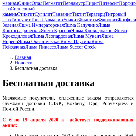
мариам
Оникс
Опал
Пегматит
Перламутр
Пирит
Питерсит
Порфир
глаз
Солнечный
камень
Стихтит
Сугилит
Танзанит
Тектит
Терагерц
Тигровый
глаз
Тингуаит
Топаз
Турмалин
Унакит
Фианиты
Флюорит
Фосфоси
Зеленая
Яшма Императорская
Яшма Капучино
Яшма
Картографическая
Яшма Красная
Яшма Кровь дракона
Яшма
Крокодиловая
Яшма Леопардовая
Яшма Мукаит
Яшма
Норена
Яшма Океаническая
Яшма Паутина
Яшма
Пейзажная
Яшма Пикассо
Яшма Succor Creek
Главная
Новости
Бесплатная доставка
Бесплатная доставка
Уважаемые покупатели, оплаченные заказы отправляются
службами доставки СДЭК, Boxberry, Dpd, PonyExpress и
Почтой России.
С 6 по 15 апреля 2020 г. действует поддерживающая
акция:
При сумме заказа от 2500 руб магазин оплачивает 50%