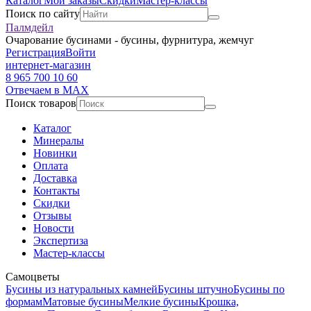
Каталог
Мои заказы
Скидки
Мастер-классы
Поиск по сайту
Палмдейл
Очарование бусинами - бусины, фурнитура, жемчуг
Регистрация
Войти
интернет-магазин
8 965 700 10 60
Отвечаем в MAX
Поиск товаров
Каталог
Минералы
Новинки
Оплата
Доставка
Контакты
Скидки
Отзывы
Новости
Экспертиза
Мастер-классы
Самоцветы
Бусины из натуральных камней
Бусины штучно
Бусины по
формам
Матовые бусины
Мелкие бусины
Крошка,