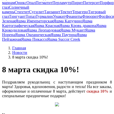
мариам
Оникс
Опал
Пегматит
Перламутр
Пирит
Питерсит
Порфир
глаз
Солнечный
камень
Стихтит
Сугилит
Танзанит
Тектит
Терагерц
Тигровый
глаз
Тингуаит
Топаз
Турмалин
Унакит
Фианиты
Флюорит
Фосфоси
Зеленая
Яшма Императорская
Яшма Капучино
Яшма
Картографическая
Яшма Красная
Яшма Кровь дракона
Яшма
Крокодиловая
Яшма Леопардовая
Яшма Мукаит
Яшма
Норена
Яшма Океаническая
Яшма Паутина
Яшма
Пейзажная
Яшма Пикассо
Яшма Succor Creek
Главная
Новости
8 марта скидка 10%!
8 марта скидка 10%!
Поздравляем рукодельниц с наступающим праздником 8
марта! Здоровья, вдохновения, радости и тепла! На все заказы,
оформленные и оплаченные 8 марта, действует
скидка 10%
и
специальные праздничные подарки!