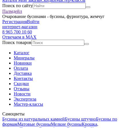
Каталог
Мои заказы
Скидки
Мастер-классы
Поиск по сайту
Палмдейл
Очарование бусинами - бусины, фурнитура, жемчуг
Регистрация
Войти
интернет-магазин
8 965 700 10 60
Отвечаем в MAX
Поиск товаров
Каталог
Минералы
Новинки
Оплата
Доставка
Контакты
Скидки
Отзывы
Новости
Экспертиза
Мастер-классы
Самоцветы
Бусины из натуральных камней
Бусины штучно
Бусины по
формам
Матовые бусины
Мелкие бусины
Крошка,