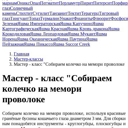
мариам
Оникс
Опал
Пегматит
Перламутр
Пирит
Питерсит
Порфир
глаз
Солнечный
камень
Стихтит
Сугилит
Танзанит
Тектит
Терагерц
Тигровый
глаз
Тингуаит
Топаз
Турмалин
Унакит
Фианиты
Флюорит
Фосфоси
Зеленая
Яшма Императорская
Яшма Капучино
Яшма
Картографическая
Яшма Красная
Яшма Кровь дракона
Яшма
Крокодиловая
Яшма Леопардовая
Яшма Мукаит
Яшма
Норена
Яшма Океаническая
Яшма Паутина
Яшма
Пейзажная
Яшма Пикассо
Яшма Succor Creek
Главная
Мастер-классы
Мастер - класс "Собираем колечко на мемори проволоке
Мастер - класс "Собираем
колечко на мемори
проволоке
Собираем колечко на мемори проволоке, используя красивые
гранёные бусины кошачьего глаза диаметром 3 мм. Для сборки
нам понадобятся инструменты - круглогубцы, плоскогубцы и