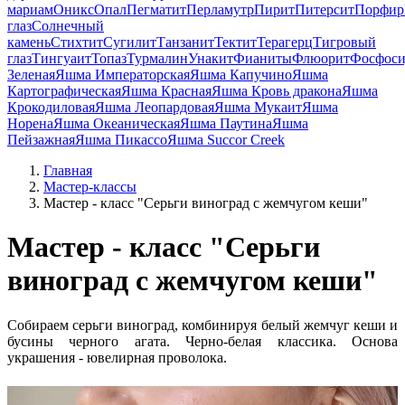
мариам
Оникс
Опал
Пегматит
Перламутр
Пирит
Питерсит
Порфир
глаз
Солнечный
камень
Стихтит
Сугилит
Танзанит
Тектит
Терагерц
Тигровый
глаз
Тингуаит
Топаз
Турмалин
Унакит
Фианиты
Флюорит
Фосфоси
Зеленая
Яшма Императорская
Яшма Капучино
Яшма
Картографическая
Яшма Красная
Яшма Кровь дракона
Яшма
Крокодиловая
Яшма Леопардовая
Яшма Мукаит
Яшма
Норена
Яшма Океаническая
Яшма Паутина
Яшма
Пейзажная
Яшма Пикассо
Яшма Succor Creek
Главная
Мастер-классы
Мастер - класс "Серьги виноград с жемчугом кеши"
Мастер - класс "Серьги
виноград с жемчугом кеши"
Собираем серьги виноград, комбинируя белый жемчуг кеши и
бусины черного агата. Черно-белая классика. Основа
украшения - ювелирная проволока.