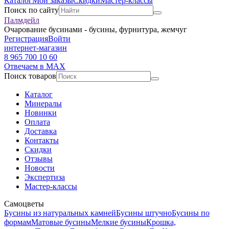
Каталог
Мои заказы
Скидки
Мастер-классы
Поиск по сайту
Палмдейл
Очарование бусинами - бусины, фурнитура, жемчуг
Регистрация
Войти
интернет-магазин
8 965 700 10 60
Отвечаем в MAX
Поиск товаров
Каталог
Минералы
Новинки
Оплата
Доставка
Контакты
Скидки
Отзывы
Новости
Экспертиза
Мастер-классы
Самоцветы
Бусины из натуральных камней
Бусины штучно
Бусины по
формам
Матовые бусины
Мелкие бусины
Крошка,