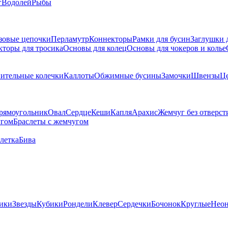
г
Водолей
Рыбы
зовые цепочки
Перламутр
Коннекторы
Рамки для бусин
Заглушки 
кторы для тросика
Основы для колец
Основы для чокеров и колье
ительные колечки
Каллоты
Обжимные бусины
Замочки
Швензы
Ц
рямоугольник
Овал
Сердце
Кеши
Капля
Арахис
Жемчуг без отверст
угом
Браслеты с жемчугом
летка
Бива
ики
Звезды
Кубики
Рондели
Клевер
Сердечки
Бочонок
Круглые
Нео