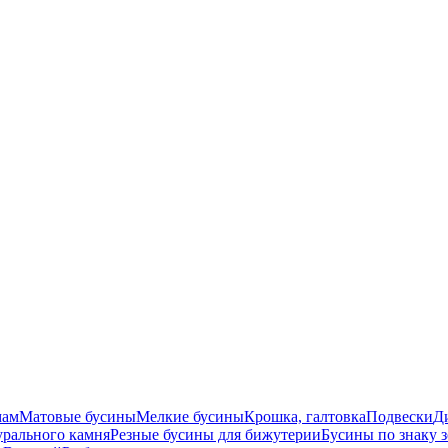
мам
Матовые бусины
Мелкие бусины
Крошка, галтовка
Подвески
Д
урального камня
Резные бусины для бижутерии
Бусины по знаку 