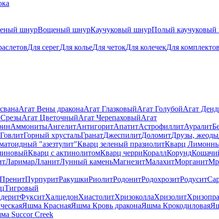
ока
теный шнур
Вощеный шнур
Каучуковый шнур
Полый каучуковый
раслетов
Для серег
Для колье
Для четок
Для колечек
Для комплекто
свана
Агат Вены дракона
Агат Глазковый
Агат Голубой
Агат Ден
 Срезы
Агат Цветочный
Агат Черепаховый
Агат
рин
Аммониты
Ангелит
Антигорит
Апатит
Астрофиллит
Ауралит
Б
Говлит
Горный хрусталь
Гранат
Джеспилит
Доломит
Друзы, жеоды
матоидный "азезтулит"
Кварц зеленый празиолит
Кварц Лимонн
линовый
Кварц с актинолитом
Кварц черри
Коралл
Корунд
Кошачи
ит
Ларимар
Лланит
Лунный камень
Магнезит
Малахит
Морганит
Мр
Пренит
Пурпурит
Ракушки
Риолит
Родонит
Родохрозит
Родусит
Са
рц
Тигровый
дерит
Фуксит
Халцедон
Хиастолит
Хризоколла
Хризолит
Хризопра
ческая
Яшма Красная
Яшма Кровь дракона
Яшма Крокодиловая
Яш
ма Succor Creek