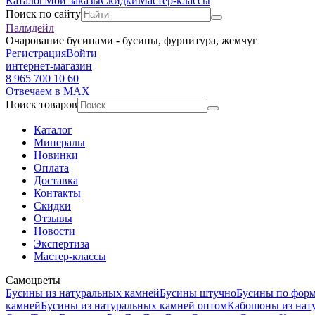
Каталог
Мои заказы
Скидки
Мастер-классы
Поиск по сайту
Палмдейл
Очарование бусинами - бусины, фурнитура, жемчуг
Регистрация
Войти
интернет-магазин
8 965 700 10 60
Отвечаем в MAX
Поиск товаров
Каталог
Минералы
Новинки
Оплата
Доставка
Контакты
Скидки
Отзывы
Новости
Экспертиза
Мастер-классы
Самоцветы
Бусины из натуральных камней
Бусины штучно
Бусины по фор
камней
Бусины из натуральных камней оптом
Кабошоны из нат