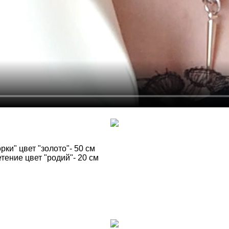
ки" цвет "золото"- 50 см
ение цвет "родий"- 20 см