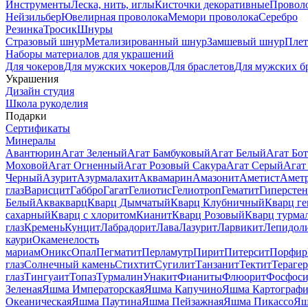
Инструменты
Леска, нить, иглы
Кисточки декоративные
Провол
Нейзильбер
Ювелирная проволока
Мемори проволока
Серебро
Резинка
Тросик
Шнуры
Стразовый шнур
Метализированный шнур
Замшевый шнур
Пле
Наборы материалов для украшений
Для чокеров
Для мужских чокеров
Для браслетов
Для мужских б
Украшения
Дизайн студия
Школа рукоделия
Подарки
Сертификаты
Минералы
Авантюрин
Агат Зеленый
Агат Бамбуковый
Агат Белый
Агат Бот
Моховой
Агат Огненный
Агат Розовый Сакура
Агат Серый
Агат
Черный
Азурит
Азурмалахит
Аквамарин
Амазонит
Аметист
Амет
глаз
Варисцит
Габбро
Гагат
Гелиотис
Гелиотроп
Гематит
Гиперстен
Белый
Аквакварц
Кварц Дымчатый
Кварц Клубничный
Кварц ге
сахарный
Кварц с хлоритом
Кианит
Кварц Розовый
Кварц турма
глаз
Кремень
Кунцит
Лабрадорит
Лава
Лазурит
Ларвикит
Лепидол
каури
Окаменелость
мариам
Оникс
Опал
Пегматит
Перламутр
Пирит
Питерсит
Порфир
глаз
Солнечный камень
Стихтит
Сугилит
Танзанит
Тектит
Тераге
глаз
Тингуаит
Топаз
Турмалин
Унакит
Фианиты
Флюорит
Фосфоси
Зеленая
Яшма Императорская
Яшма Капучино
Яшма Картографи
Океаническая
Яшма Паутина
Яшма Пейзажная
Яшма Пикассо
Яш