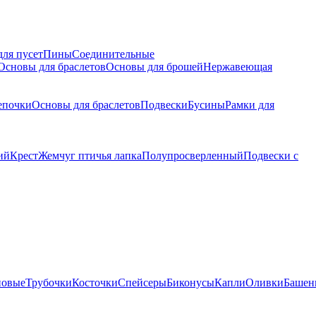
для пусет
Пины
Соединительные
Основы для браслетов
Основы для брошей
Нержавеющая
епочки
Основы для браслетов
Подвески
Бусины
Рамки для
ий
Крест
Жемчуг птичья лапка
Полупросверленный
Подвески с
новые
Трубочки
Косточки
Спейсеры
Биконусы
Капли
Оливки
Башен