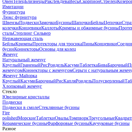
Овен
Телец
Близнецы
Рак
Лев
Дева
Весы
Скорпион
Стрелец
Козеро
Имитации
Фурнитура
Люкс фурнитура
Швензы
Подвески
Замочки
Бусины
Шапочки
Бейлы
Цепочки
Стра
колечки
Концевики
Каллоты
Кримпы и обжимные бусины
Проте
сталь
Стерлинг Сильвер
Нержавеющая сталь
Бейлы
Кримпы
Протекторы для тросика
Пины
Концевики
Соедин
бусин
Коннекторы
Основы для колец
Жемчуг
Натуральный жемчуг
Круглый
Граненый
Рис
Рондель
Касуми
Таблетка
Бива
Барочный
П
жемчугом
Коннекторы с жемчугом
Серьги с натуральным жемч
Жемчуг Майорка
Круглый
Касуми
Барочный
Рис
Капля
Рондель
Полусверленый
Таб
Хлопковый жемчуг
Стекло
Ювелирные кристаллы
Подвески
Подвески в смоле
Стеклянные бусины
Fire
polished
Морские
Таблетки
Овалы
Лэмпворк
Треугольные
Квадрат
Керамические бусины
Фарфоровые бусины
Каучуковые бусины
Разное