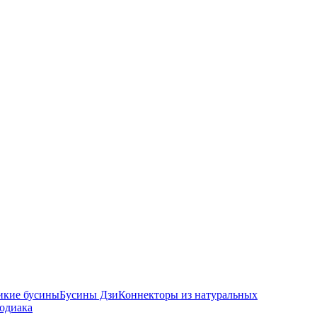
икие бусины
Бусины Дзи
Коннекторы из натуральных
зодиака